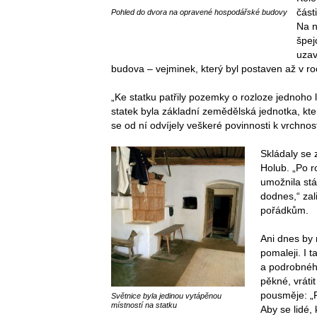
část
Pohled do dvora na opravené hospodářské budovy
Na n
špej
uzav
budova – vejminek, který byl postaven až v r
„Ke statku patřily pozemky o rozloze jednoho l
statek byla základní zemědělská jednotka, kte
se od ní odvíjely veškeré povinnosti k vrchnost
Skládaly se 
Holub. „Po r
umožnila stá
dodnes,“ zal
pořádkům.
Ani dnes by
pomaleji. I 
a podrobného
pěkné, vráti
pousměje: „R
Světnice byla jedinou vytápěnou
místností na statku
Aby se lidé, 