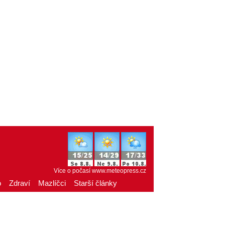
Více o počasí
www.meteopress.cz
o
Zdraví
Mazlíčci
Starší články