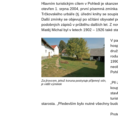
Hlavním turistickým cílem v Pohledi je skanzen
otevřen 1. srpna 2004, první písemná zmínka o
Trčkovského urbáře (tj. úřední knihy se soupi
Další zmínky se objevují po sčítání obyvatel po
podobných zápisů v průběhu dalších let. Z nov
Matěj Michal byl v letech 1902 – 1926 také st
V pa
hosp
druž
rodu
1990
neob
Pohl
Za jírovcem, jehož koruna poskytuje příjemný stín,
„Při
je vidět výminek
koup
stav
turi
starosta. „Především bylo nutné všechny budov
Prot