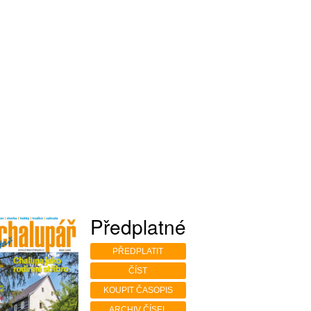
Předplatné
PŘEDPLATIT
ČÍST
KOUPIT ČASOPIS
ARCHIV ČÍSEL