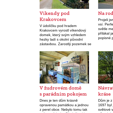
Víkendy pod
Na ro
Krakovcem
Projeli j
vsí. Perf
V údolíčku pod hradem
světle m
Krakovcem vyrostl víkendový
přilákal 
domek, který svým vzhledem
popisné p
hezky ladí s okolní původní
Vrátka, v 
zástavbou. Zarostlý pozemek se
jsou zdo
změnil v udržovanou zahradu.
stejně j
Manželé Kočkovi to sem nemají
ze svého bydliště v Rakovníku
daleko,…
V žudrovém domě
Návra
s parádním pokojem
kráse
Dnes je ten dům krásně
Dům je z
opravenou památkou a jednou
1697 byl 
z perel obce. Nebylo tomu tak
světové 