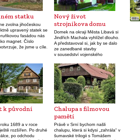
dném statku
Nový život
strojníkova domu
sme zvolna jihočeskou
ektně upravený statek se
Domek na okraji Města Libavá si
eruňkovou fasádou nás
Jindřich Machala vyhlížel dlouho.
jako magnet. Číslo
A představoval si, jak by se dalo
otvrzuje, že jsme u cíle.
ze zanedbané stavby
nichž nás vítají majitelé,
v sousedství vojenského
bena motivem slunce
výstrojního skladu vybudovat
ako vrata, umístěná…
krásné místo k žití.
t k původní
Chalupa s filmovou
pamětí
 roku 1689 a v roce
Právě v Srní bychom našli
ještě rozšířen. Po druhé
chalupu, která si kdysi „zahrála“ v
válce, po odchodu
šumavské trilogii s Tomášem