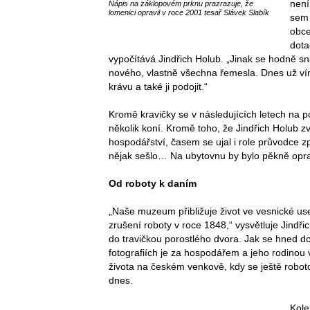
není
Nápis na záklopovém prknu prazrazuje, že
lomenici opravil v roce 2001 tesař Slávek Slabík
sem 
obce
dota
vypočítává Jindřich Holub. „Jinak se hodně s
nového, vlastně všechna řemesla. Dnes už vím
krávu a také ji podojit.“
Kromě kravičky se v následujících letech na p
několik koní. Kromě toho, že Jindřich Holub z
hospodářství, časem se ujal i role průvodce 
nějak sešlo… Na ubytovnu by bylo pěkně opr
Od roboty k daním
„Naše muzeum přibližuje život ve vesnické use
zrušení roboty v roce 1848,“ vysvětluje Jindř
do travičkou porostlého dvora. Jak se hned do
fotografiích je za hospodářem a jeho rodinou 
života na českém venkově, kdy se ještě robotov
dnes.
Kole