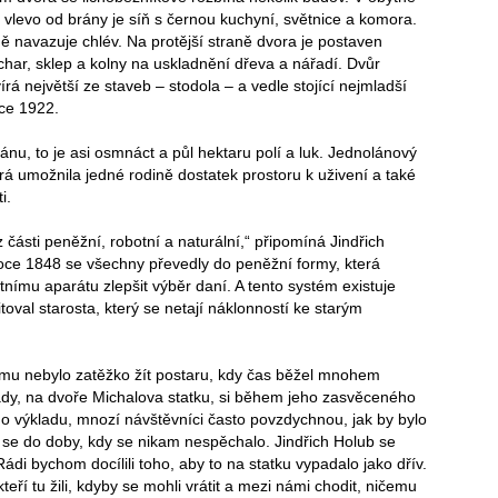
i vlevo od brány je síň s černou kuchyní, světnice a komora.
ě navazuje chlév. Na protější straně dvora je postaven
char, sklep a kolny na uskladnění dřeva a nářadí. Dvůr
írá největší ze staveb – stodola – a vedle stojící nejmladší
oce 1922.
ánu, to je asi osmnáct a půl hektaru polí a luk. Jednolánový
rá umožnila jedné rodině dostatek prostoru k uživení a také
i.
z části peněžní, robotní a naturální,“ připomíná Jindřich
oce 1848 se všechny převedly do peněžní formy, která
tnímu aparátu zlepšit výběr daní. A tento systém existuje
itoval starosta, který se netají náklonností ke starým
 mu nebylo zatěžko žít postaru, kdy čas běžel mnohem
tady, na dvoře Michalova statku, si během jeho zasvěceného
 výkladu, mnozí návštěvníci často povzdychnou, jak by bylo
t se do doby, kdy se nikam nespěchalo. Jindřich Holub se
ádi bychom docílili toho, aby to na statku vypadalo jako dřív.
kteří tu žili, kdyby se mohli vrátit a mezi námi chodit, ničemu