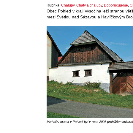
Rubrika:
Chalupy
,
Chaty a chalupy
,
Doporucujeme
,
Os
Obec Pohleď v kraji Vysočina leží stranou větš
mezi Světlou nad Sázavou a Havlíčkovým Br
Michalův statek v Pohledi byl v roce 2003 prohlášen kultur