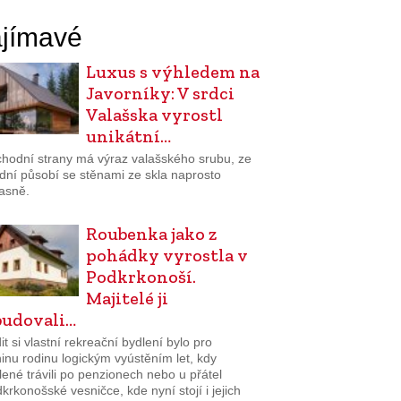
jímavé
Luxus s výhledem na
Javorníky: V srdci
Valašska vyrostl
unikátní…
chodní strany má výraz valašského srubu, ze
dní působí se stěnami ze skla naprosto
asně.
Roubenka jako z
pohádky vyrostla v
Podkrkonoší.
Majitelé ji
udovali…
it si vlastní rekreační bydlení bylo pro
inu rodinu logickým vyústěním let, kdy
ené trávili po penzionech nebo u přátel
krkonošské vesničce, kde nyní stojí i jejich