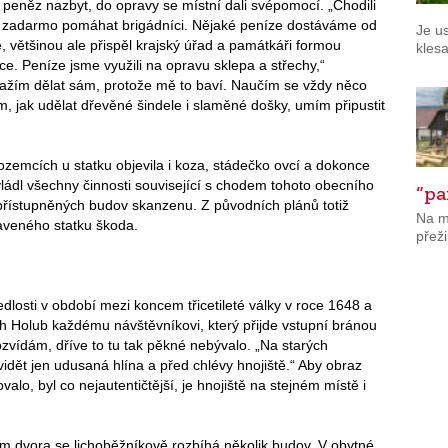
 peněz nazbyt, do opravy se místní dali svépomocí. „Chodili
zadarmo pomáhat brigádníci. Nějaké peníze dostáváme od
Je u
, většinou ale přispěl krajský úřad a památkáři formou
klesa
ce. Peníze jsme využili na opravu sklepa a střechy,“
nažím dělat sám, protože mě to baví. Naučím se vždy něco
, jak udělat dřevěné šindele i slaměné došky, umím připustit
ozemcích u statku objevila i koza, stádečko ovcí a dokonce
vládl všechny činnosti související s chodem tohoto obecního
“p
zpřístupněných budov skanzenu. Z původních plánů totiž
Na m
aveného statku škoda.
přeži
dlosti v období mezi koncem třicetileté války v roce 1648 a
ich Holub každému návštěvníkovi, který přijde vstupní bránou
zvídám, dříve to tu tak pěkné nebývalo. „Na starých
vidět jen udusaná hlína a před chlévy hnojiště.“ Aby obraz
alo, byl co nejautentičtější, je hnojiště na stejném místě i
m dvora se lichoběžníkově rozbíhá několik budov. V obytné