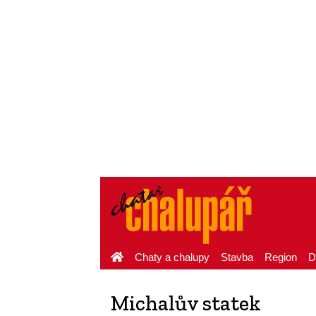
Chaty a chalupy
Stavba
Region
D
Michalův statek