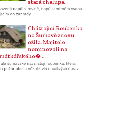
stará chalupa…
sazená napůl v rovině, napůl v mírném svahu
jícím do zahrady.
Chátrající Roubenka
na Šumavě znovu
ožila. Majitele
nominovali na
amátkářského� …
alé šumavské návsi stojí roubenka, která
la požár obce i několik vln necitlivých úprav.