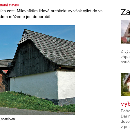
tatní stavby
Za
ích cest. Milovníkům lidové architektury však výlet do vsi
odem můžeme jen doporučit.
Z vý
zápa
souč
vyb
Poříd
Darin
ní památkou
dovol
v pod