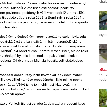
chal
 Michalův statek. Zatímco jeho historie není dlouhá – byl
 rodu Michalů v této usedlosti pochází podle tzv.
sem povinností poddaných vůči vrchnosti) již z roku 1591.
 třicetileté válce z roku 1651, z Berní ruly z roku 1654 a
odobé historie je známo, že jeden z držitelů tohoto gruntu
arostou obce.
style
desátých a šedesátých letech dvacátého století byla celá
odářská část statku v užívání místního zemědělského
stva a objekt začal pomalu chátrat. Posledním majitelem
 Michalů byl Karel Michal. Zemřel v roce 1997, ale do roku
 v chalupě bydlela jeho matka a pak zůstala chalupa
ydlená. Od dcery pan Michala koupila celý statek obec
eď.
Sta
 zasedání obecní rady jsem navrhoval, abychom statek
V ma
ili a využili jej na něco prospěšného. Bylo mi líto nechat
roub
bu chátrat. Vždyť jsme jej mohli například využít na
stickou ubytovnu,“ vzpomíná na tehdejší plány Jindřich Holub,
y statku opravit.“
ože v Pohledi žije asi osmdesát obyvatel a v obecní kase