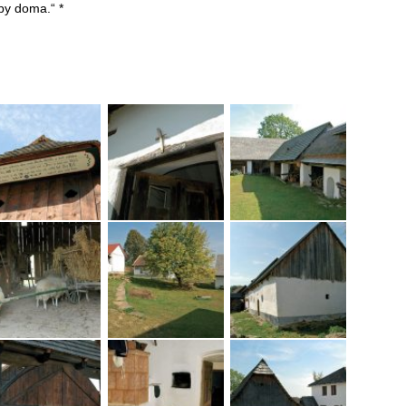
i by doma.“ *