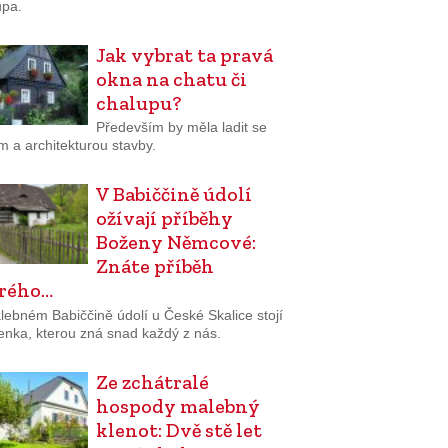
upa.
Jak vybrat ta pravá
okna na chatu či
chalupu?
Především by měla ladit se
m a architekturou stavby.
V Babiččině údolí
ožívají příběhy
Boženy Němcové:
Znáte příběh
rého…
lebném Babiččině údolí u České Skalice stojí
enka, kterou zná snad každý z nás.
Ze zchátralé
hospody malebný
klenot: Dvě stě let