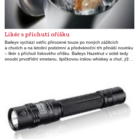
Likér s příchutí oříšku
Baileys vychází vstříc přirozené touze po nových zážitcích
a chutích a na letošní podzimní a předvánoční trh přináší novinku
– likér s příchutí lískového oříšku. Baileys Hazelnut v sobě tedy
snoubí prvotřídní smetanu, špičkovou irskou whiskey a chuť, jíž…