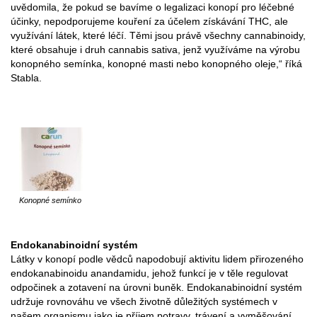
uvědomila, že pokud se bavíme o legalizaci konopí pro léčebné
účinky, nepodporujeme kouření za účelem získávání THC, ale
využívání látek, které léčí. Těmi jsou právě všechny cannabinoidy,
které obsahuje i druh cannabis sativa, jenž využíváme na výrobu
konopného semínka, konopné masti nebo konopného oleje,“ říká
Stabla.
Konopné semínko
Endokanabinoidní systém
Látky v konopí podle vědců napodobují aktivitu lidem přirozeného
endokanabinoidu anandamidu, jehož funkcí je v těle regulovat
odpočinek a zotavení na úrovni buněk. Endokanabinoidní systém
udržuje rovnováhu ve všech životně důležitých systémech v
našem organismu jako je příjem potravy, trávení a vyměšování,