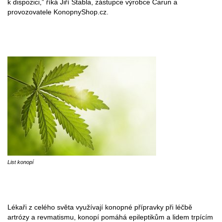
k dispozici,” říká Jiří Stabla, zástupce výrobce Carun a
provozovatele KonopnyShop.cz.
List konopí
Lékaři z celého světa využívají konopné přípravky při léčbě
artrózy a revmatismu, konopí pomáhá epileptikům a lidem trpícím