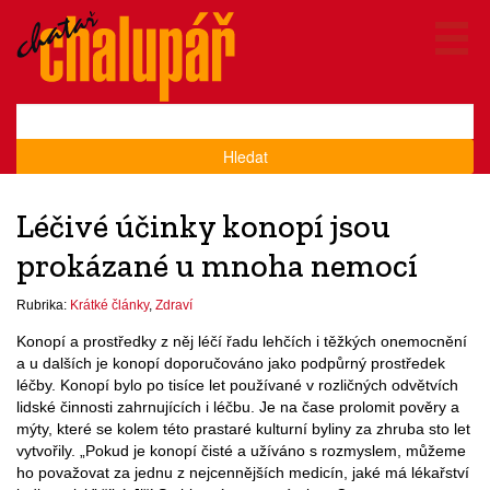
Hledat
Léčivé účinky konopí jsou
prokázané u mnoha nemocí
Rubrika:
Krátké články
,
Zdraví
Konopí a prostředky z něj léčí řadu lehčích i těžkých onemocnění
a u dalších je konopí doporučováno jako podpůrný prostředek
léčby. Konopí bylo po tisíce let používané v rozličných odvětvích
lidské činnosti zahrnujících i léčbu. Je na čase prolomit pověry a
mýty, které se kolem této prastaré kulturní byliny za zhruba sto let
vytvořily. „Pokud je konopí čisté a užíváno s rozmyslem, můžeme
ho považovat za jednu z nejcennějších medicín, jaké má lékařství