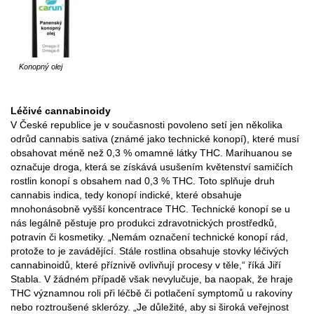
Konopný olej
Léčivé cannabinoidy
V České republice je v současnosti povoleno setí jen několika
odrůd cannabis sativa (známé jako technické konopí), které musí
obsahovat méně než 0,3 % omamné látky THC. Marihuanou se
označuje droga, která se získává usušením květenství samičích
rostlin konopí s obsahem nad 0,3 % THC. Toto splňuje druh
cannabis indica, tedy konopí indické, které obsahuje
mnohonásobně vyšší koncentrace THC. Technické konopí se u
nás legálně pěstuje pro produkci zdravotnických prostředků,
potravin či kosmetiky. „Nemám označení technické konopí rád,
protože to je zavádějící. Stále rostlina obsahuje stovky léčivých
cannabinoidů, které příznivě ovlivňují procesy v těle,“ říká Jiří
Stabla. V žádném případě však nevylučuje, ba naopak, že hraje
THC významnou roli při léčbě či potlačení symptomů u rakoviny
nebo roztroušené sklerózy. „Je důležité, aby si široká veřejnost