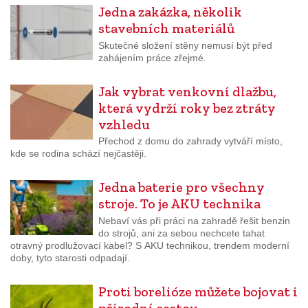
Jedna zakázka, několik
stavebních materiálů
Skutečné složení stěny nemusí být před
zahájením práce zřejmé.
Jak vybrat venkovní dlažbu,
která vydrží roky bez ztráty
vzhledu
Přechod z domu do zahrady vytváří místo,
kde se rodina schází nejčastěji.
Jedna baterie pro všechny
stroje. To je AKU technika
Nebaví vás při práci na zahradě řešit benzin
do strojů, ani za sebou nechcete tahat
otravný prodlužovací kabel? S AKU technikou, trendem moderní
doby, tyto starosti odpadají.
Proti borelióze můžete bojovat i
přírodní cestou