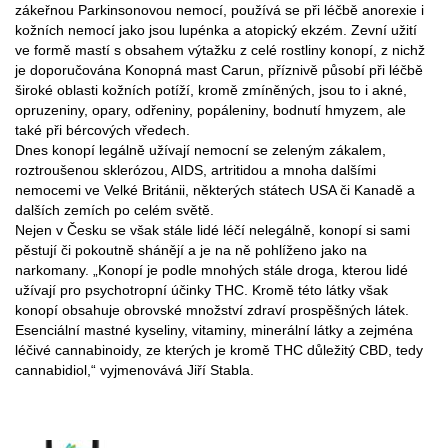
zákeřnou Parkinsonovou nemocí, používá se při léčbě anorexie i
kožních nemocí jako jsou lupénka a atopický ekzém. Zevní užití
ve formě mastí s obsahem výtažku z celé rostliny konopí, z nichž
je doporučována Konopná mast Carun, příznivě působí při léčbě
široké oblasti kožních potíží, kromě zmíněných, jsou to i akné,
opruzeniny, opary, odřeniny, popáleniny, bodnutí hmyzem, ale
také při bércových vředech.
Dnes konopí legálně užívají nemocní se zeleným zákalem,
roztroušenou sklerózou, AIDS, artritidou a mnoha dalšími
nemocemi ve Velké Británii, některých státech USA či Kanadě a
dalších zemích po celém světě.
Nejen v Česku se však stále lidé léčí nelegálně, konopí si sami
pěstují či pokoutně shánějí a je na ně pohlíženo jako na
narkomany. „Konopí je podle mnohých stále droga, kterou lidé
užívají pro psychotropní účinky THC. Kromě této látky však
konopí obsahuje obrovské množství zdraví prospěšných látek.
Esenciální mastné kyseliny, vitaminy, minerální látky a zejména
léčivé cannabinoidy, ze kterých je kromě THC důležitý CBD, tedy
cannabidiol,“ vyjmenovává Jiří Stabla.