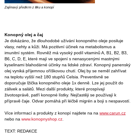
Zajímavý předkrm z lilku a konopí
Konopný olej a čaj
Je dokázáno, že dlouhodobé užívání konopného oleje posiluje
vlasy, nehty a kůži. Má pozitivní účinek na metabolismus a
imunitní systém. Rovněž má vysoký podíl vitaminů A, B1, B2, B3,
B6, C, D, E, které mají ve spojení s nenasycenými mastnými
kyselinami blahodárné účinky na lidské zdraví. Konopný panenský
olej vyniká příjemnou oříškovou chutí. Olej by se neměl zahřívat
na teplotu vyšší než 180 stupňů Celsia. Preventivně se
doporučuje lžička konopného oleje 1x denně. Lze jej použít do
zálivek a salátů. Mezi další produkty, které prospívají
životosprávě, patří konopné lístky. Nejčastěji se používají k
přípravě čaje. Odvar pomáhá při léčbě migrén a boji s nespavostí.
Více informací a produkty z konopí najdete na na
www.carun.cz
nebo na
www.konopnyshop.cz
.
TEXT: REDAKCE