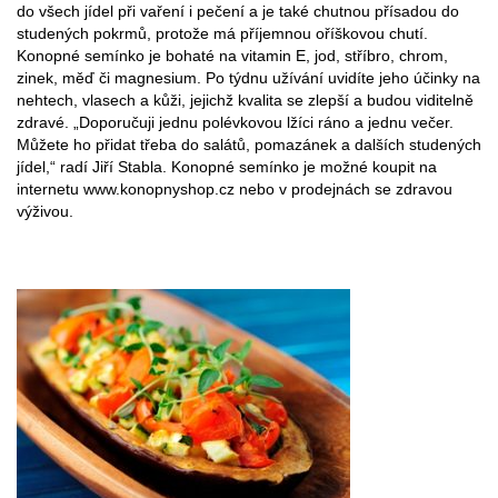
do všech jídel při vaření i pečení a je také chutnou přísadou do
studených pokrmů, protože má příjemnou oříškovou chutí.
Konopné semínko je bohaté na vitamin E, jod, stříbro, chrom,
zinek, měď či magnesium. Po týdnu užívání uvidíte jeho účinky na
nehtech, vlasech a kůži, jejichž kvalita se zlepší a budou viditelně
zdravé. „Doporučuji jednu polévkovou lžíci ráno a jednu večer.
Můžete ho přidat třeba do salátů, pomazánek a dalších studených
jídel,“ radí Jiří Stabla. Konopné semínko je možné koupit na
internetu www.konopnyshop.cz nebo v prodejnách se zdravou
výživou.