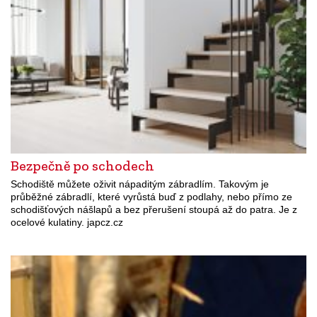
Bezpečně po schodech
Schodiště můžete oživit nápaditým zábradlím. Takovým je
průběžné zábradlí, které vyrůstá buď z podlahy, nebo přímo ze
schodišťových nášlapů a bez přerušení stoupá až do patra. Je z
ocelové kulatiny. japcz.cz