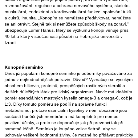
rozmnožování, regulace a ochrana nervového systému, skeleto-
muskulární, endokrinní a kardiovaskulární funkce, spalování tuků
a cukrů, imunita. „Konopím se nemůžete předávkovat, nemůžete
se ani otrávit. Stejně tak si nemůžete způsobit škody na zdraví,“
ubezpečuje Lumír Hanuš, který se výzkumu konopí věnuje přes
40 let a který v současnosti působí na Hebrejské univerzitě v
Izraeli.
Konopné semínko
Dnes již populární konopné semínko je odborníky považováno za
jednu z nejhodnotnějších potravin. Důvod? Vyznačuje se vysokým
obsahem bílkovin, proteinů, prospěšných rostlinných sterolů a
dalších důležitých látek pro lidský organizmus. Navíc má ideálním
poměr esenciálních mastných kyselin omega-3 a omega-6, což je
1:3. Díky tomuto poměru se podílí na správné funkci
metabolismu, protože esenciální kyseliny v něm obsažené jsou
součástí buněčných membrán a má kompletně pro nemoc
pozitivní účinky, a proto se doporučuje jak při prevenci tak při
samotné léčbě. Semínko je loupáno velice šetrně, aby se
uchovaly veškeré hodnotné živiny. Je možné ho přidávat prakticky