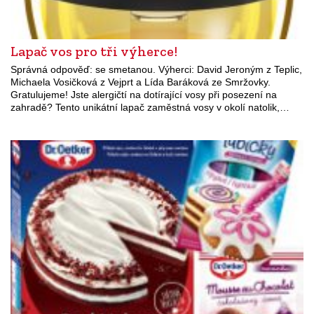
Lapač vos pro tři výherce!
Správná odpověď: se smetanou. Výherci: David Jeroným z Teplic,
Michaela Vosičková z Vejprt a Lída Baráková ze Smržovky.
Gratulujeme! Jste alergičtí na dotírající vosy při posezení na
zahradě? Tento unikátní lapač zaměstná vosy v okolí natolik,…