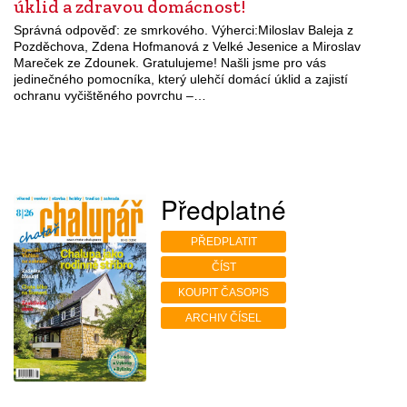
úklid a zdravou domácnost!
Správná odpověď: ze smrkového. Výherci:Miloslav Baleja z
Pozděchova, Zdena Hofmanová z Velké Jesenice a Miroslav
Mareček ze Zdounek. Gratulujeme! Našli jsme pro vás
jedinečného pomocníka, který ulehčí domácí úklid a zajistí
ochranu vyčištěného povrchu –…
Předplatné
PŘEDPLATIT
ČÍST
KOUPIT ČASOPIS
ARCHIV ČÍSEL