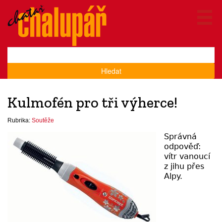
Hledat
Kulmofén pro tři výherce!
Rubrika:
Soutěže
Správná
odpověď:
vítr vanoucí
z jihu přes
Alpy.