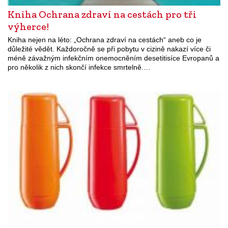
Kniha Ochrana zdraví na cestách pro tři
výherce!
Kniha nejen na léto: „Ochrana zdraví na cestách“ aneb co je
důležité vědět. Každoročně se při pobytu v cizině nakazí více či
méně závažným infekčním onemocněním desetitisíce Evropanů a
pro několik z nich skončí infekce smrtelně.…