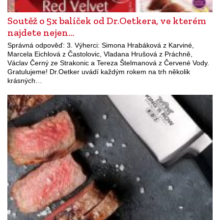
Soutěž o 5x balíček od Dr.Oetkera, ve kterém
najdete nejen…
Správná odpověď: 3. Výherci: Simona Hrabáková z Karviné,
Marcela Eichlová z Častolovic, Vladana Hrušová z Práchně,
Václav Černý ze Strakonic a Tereza Štelmanová z Červené Vody.
Gratulujeme! Dr.Oetker uvádí každým rokem na trh několik
krásných…