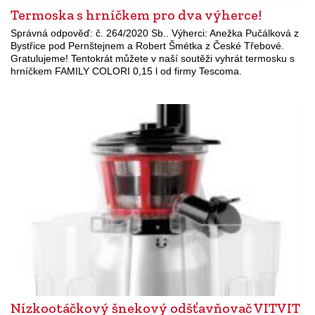
Termoska s hrníčkem pro dva výherce!
Správná odpověď: č. 264/2020 Sb.. Výherci: Anežka Pučálková z
Bystřice pod Pernštejnem a Robert Šmétka z České Třebové.
Gratulujeme! Tentokrát můžete v naší soutěži vyhrát termosku s
hrníčkem FAMILY COLORI 0,15 l od firmy Tescoma.
Nízkootáčkový šnekový odšťavňovač VITVIT