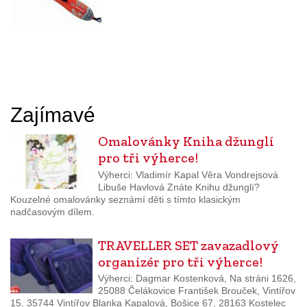
Zajímavé
Omalovánky Kniha džunglí
pro tři výherce!
Výherci: Vladimír Kapal Věra Vondrejsová
Libuše Havlová Znáte Knihu džunglí?
Kouzelné omalovánky seznámí děti s tímto klasickým
nadčasovým dílem.
TRAVELLER SET zavazadlový
organizér pro tři výherce!
Výherci: Dagmar Kostenková, Na stráni 1626,
25088 Čelákovice František Brouček, Vintířov
15, 35744 Vintířov Blanka Kapalová, Bošice 67, 28163 Kostelec