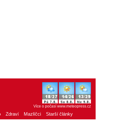
Více o počasí
www.meteopress.cz
o
Zdraví
Mazlíčci
Starší články