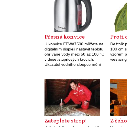
Přesná konvice
Proti 
U konvice EEWA7500 můžete na
Deštník 
digitálním displeji nastavit teplotu
100 cm s
ohřívané vody mezi 50 až 100 °C
vzorem pa
v desetistupňových krocích.
westwing
Ukazatel vodního sloupce mění
barvu osvětlení podle docílené
teploty od modré po červenou.
Konvice disponuje i…
Zateplete strop!
Z čeh