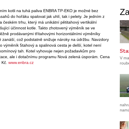
Za
rním kotli na tuhá paliva ENBRA TP-EKO je možné bez
ásahů do hořáku spalovat jak uhlí, tak i pelety. Je jedním z
a českém trhu, který má unikátní pětitahový vertikální
ující účinnost kotle. Takto zhotovený výměník se ve
běžně prodávanými třítahovými horizontálními výměníky
 zanáší, což podstatně snižuje nároky na údržbu. Navzdory
to výměník 5tahový a spalinová cesta je delší, kotel není
Sta
komínový tah. Kotel vyhovuje nejen požadavkům pro
otace, ale i dotačnímu programu Nová zelená úsporám. Cena
V ma
0 Kč.
www.enbra.cz
roub
nahr
namá