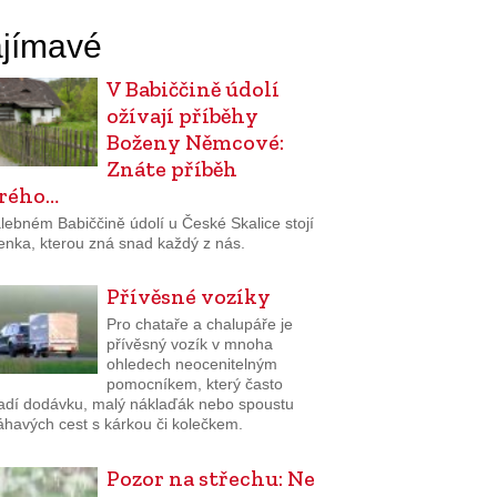
jímavé
V Babiččině údolí
ožívají příběhy
Boženy Němcové:
Znáte příběh
rého…
lebném Babiččině údolí u České Skalice stojí
enka, kterou zná snad každý z nás.
Přívěsné vozíky
Pro chataře a chalupáře je
přívěsný vozík v mnoha
ohledech neocenitelným
pomocníkem, který často
adí dodávku, malý náklaďák nebo spoustu
havých cest s kárkou či kolečkem.
Pozor na střechu: Ne