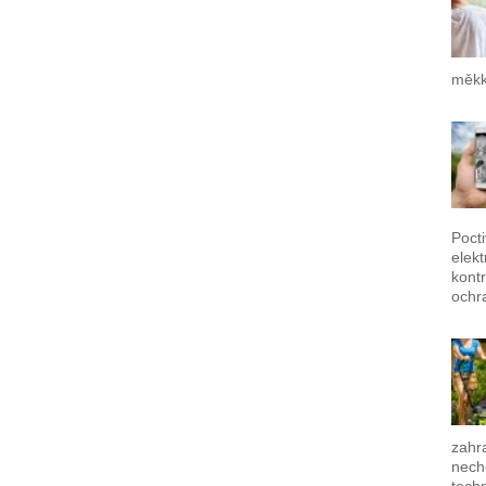
měkk
Poct
elek
kontr
ochr
zahra
nech