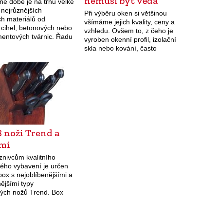
nemusí být věda
né době je na trhu velké
 nejrůznějších
Při výběru oken si většinou
ch materiálů od
všímáme jejich kvality, ceny a
 cihel, betonových nebo
vzhledu. Ovšem to, z čeho je
entových tvárnic. Řadu
vyroben okenní profil, izolační
kytují i ucelené
skla nebo kování, často
 systémy. Stavební
zanedbáváme. Pokud chceme
 pálených cihel, nabízí
zvolit správná okna a dveře,
enerberger –
neměli bychom právě na…
rm…
8 noži Trend a
mi
znivcům kvalitního
ého vybavení je určen
ox s nejoblíbenějšími a
ějšími typy
ých nožů Trend. Box
ího bukového dřeva
 celkem 8 nožů a