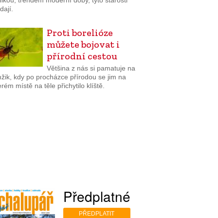
ikou, trendem moderní doby, tyto starosti
dají.
Proti borelióze
můžete bojovat i
přírodní cestou
Většina z nás si pamatuje na
žik, kdy po procházce přírodou se jim na
rém místě na těle přichytilo klíště.
Předplatné
PŘEDPLATIT