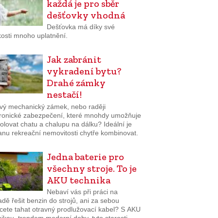
každá je pro sběr
dešťovky vhodná
Dešťovka má díky své
osti mnoho uplatnění.
Jak zabránit
vykradení bytu?
Drahé zámky
nestačí!
ivý mechanický zámek, nebo raději
tronické zabezpečení, které mnohdy umožňuje
olovat chatu a chalupu na dálku? Ideální je
anu rekreační nemovitosti chytře kombinovat.
Jedna baterie pro
všechny stroje. To je
AKU technika
Nebaví vás při práci na
dě řešit benzin do strojů, ani za sebou
cete tahat otravný prodlužovací kabel? S AKU