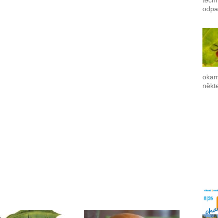
techn
odpa
okam
někte