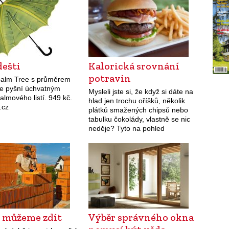
dešti
Kalorická srovnání
potravin
palm Tree s průměrem
e pyšní úchvatným
Mysleli jste si, že když si dáte na
lmového listí. 949 kč.
hlad jen trochu oříšků, několik
.cz
plátků smažených chipsů nebo
tabulku čokolády, vlastně se nic
neděje? Tyto na pohled
zanedbatelné potraviny jsou ale
na stejné kalorické úrovni, jako…
o můžeme zdít
Výběr správného okna