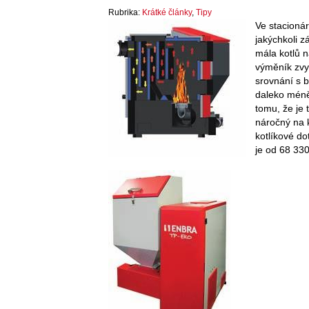
Rubrika:
Krátké články
,
Tipy
Ve stacioná
jakýchkoli z
mála kotlů n
výměník zvyš
srovnání s 
daleko méně
tomu, že je 
náročný na 
kotlíkové d
je od 68 33