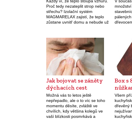
Každý ví, že teplo stoupá vzhůru.
V součas
Proč tedy nezateplit strop nebo
množství
střechu? Izolační systém
stavební
MAGMARELAX zajistí, že teplo
pálených
zůstane uvnitř domu a nebude už
dřevocem
dále bez užitku unikat. Díky
výhod pos
certifikovaným materiálům a
stavební
postupům je na…
systémy z
např. Wi
Porothe
Jak bojovat se záněty
Box s 
dýchacích cest
nůžka
Možná vás to letos ještě
Všem pří
nepřepadlo, ale o to víc se toho
kuchyňsk
momentu děsíte, zvláště ve
dřevěný b
chvílích, kdy většina kolegů ve
nejužívan
vaší blízkosti posmrkává a
kuchyňsk
pokašlává. Každoroční bitva s
z masivn
„bacily“, které útočí na naše
obsahuje