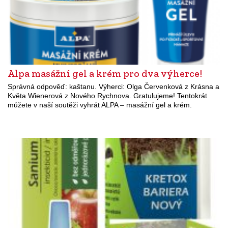
Alpa masážní gel a krém pro dva výherce!
Správná odpověď: kaštanu. Výherci: Olga Červenková z Krásna a
Květa Wienerová z Nového Rychnova. Gratulujeme! Tentokrát
můžete v naší soutěži vyhrát ALPA – masážní gel a krém.