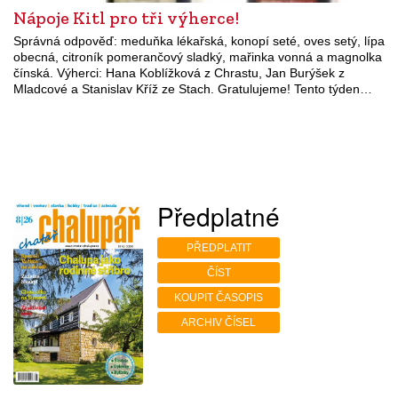
Nápoje Kitl pro tři výherce!
Správná odpověď: meduňka lékařská, konopí seté, oves setý, lípa
obecná, citroník pomerančový sladký, mařinka vonná a magnolka
čínská. Výherci: Hana Koblížková z Chrastu, Jan Burýšek z
Mladcové a Stanislav Kříž ze Stach. Gratulujeme! Tento týden…
Předplatné
PŘEDPLATIT
ČÍST
KOUPIT ČASOPIS
ARCHIV ČÍSEL