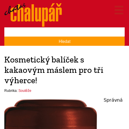
Hledat
Kosmetický balíček s
kakaovým máslem pro tři
výherce!
Rubrika:
Soutěže
Správná