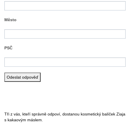
Město
PSČ
Tři z vás, kteří správně odpoví, dostanou kosmetický balíček Ziaja
s kakaovým máslem.