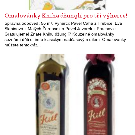
Omalovánky Kniha džunglí pro tři výherce!
Správná odpověď: 56 m². Výherci: Pavel Caha z Třebíče, Eva
Slaninová z Malých Žernosek a Pavel Javorek z Prachovic.
Gratulujeme! Znáte Knihu džunglí? Kouzelné omalovánky
seznámí děti s tímto klasickým nadčasovým dílem. Omalovánky
můžete tentokrát…