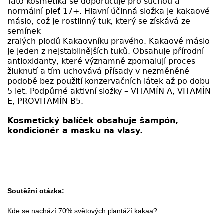
Tato kosmetika se doporučuje pro suchou a
normální pleť 17+. Hlavní účinná složka je kakaové
máslo, což je rostlinný tuk, který se získává ze
semínek
zralých plodů Kakaovníku pravého. Kakaové máslo
je jeden z nejstabilnějších tuků. Obsahuje přírodní
antioxidanty, které významně zpomalují proces
žluknutí a tím uchovává přísady v nezměněné
podobě bez použití konzervačních látek až po dobu
5 let. Podpůrné aktivní složky – VITAMÍN A, VITAMÍN
E, PROVITAMÍN B5.
Kosmetický balíček obsahuje šampón,
kondicionér a masku na vlasy.
Soutěžní otázka:
Kde se nachází 70% světových plantáží kakaa?