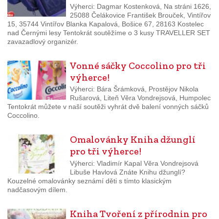
Výherci: Dagmar Kostenková, Na stráni 1626,
25088 Čelákovice František Brouček, Vintířov
15, 35744 Vintířov Blanka Kapalová, Bošice 67, 28163 Kostelec
nad Černými lesy Tentokrát soutěžíme o 3 kusy TRAVELLER SET
zavazadlový organizér.
Vonné sáčky Coccolino pro tři
výherce!
Výherci: Bára Šrámková, Prostějov Nikola
Rušarová, Liteň Věra Vondrejsová, Humpolec
Tentokrát můžete v naší soutěži vyhrát dvě balení vonných sáčků
Coccolino.
Omalovánky Kniha džunglí
pro tři výherce!
Výherci: Vladimír Kapal Věra Vondrejsová
Libuše Havlová Znáte Knihu džunglí?
Kouzelné omalovánky seznámí děti s tímto klasickým
nadčasovým dílem.
Kniha Tvoření z přírodnin pro