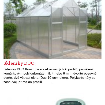
Skleníky DUO
­Skleníky DUO Konstrukce z eloxovaných Al profi­lů, prosklení
komůrkovým polykarbonátem tl. 4 nebo 6 mm, dvojité posuvné
dveře, dvě větrací okna (Duo 10 osm oken). Polykarbonáty se
zasouvají přímo do profi­lů. …