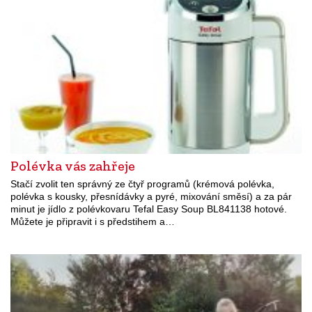
Polévka vás zahřeje
Stačí zvolit ten správný ze čtyř programů (krémová polévka,
polévka s kousky, přesnídávky a pyré, mixování směsí) a za pár
minut je jídlo z polévkovaru Tefal Easy Soup BL841138 hotové.
Můžete je připravit i s předstihem a…