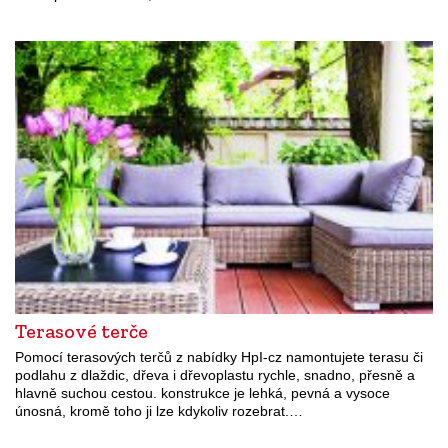
Terasové terče
Pomocí terasových terčů z nabídky HpI-cz namontujete terasu či
podlahu z dlaždic, dřeva i dřevoplastu rychle, snadno, přesně a
hlavně suchou cestou. konstrukce je lehká, pevná a vysoce
únosná, kromě toho ji lze kdykoliv rozebrat.…