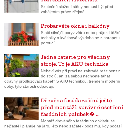
Skutečné složení stěny nemusí být před
zahájením práce zřejmé.
Probarvěte okna i balkóny
Stačí silnější poryv větru nebo průjezd těžké
techniky a květinová výzdoba se z parapetu
poroučí.
Jedna baterie pro všechny
stroje. To je AKU technika
Nebaví vás při práci na zahradě řešit benzin
do strojů, ani za sebou nechcete tahat
otravný prodlužovací kabel? S AKU technikou, trendem moderní
doby, tyto starosti odpadají.
Dřevěná fasáda začíná ještě
před montáží: správné ošetření
fasádních palubek� …
Montáž dřevěného fasádního obkladu se
nejčastěji plánuje na jaro, léto nebo začátek podzimu, kdy počasí