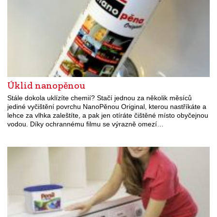
Úklid nanopěnou
Stále dokola uklízíte chemií? Stačí jednou za několik měsíců
jediné vyčištění povrchu NanoPěnou Original, kterou nastříkáte a
lehce za vlhka zaleštíte, a pak jen otíráte čištěné místo obyčejnou
vodou. Díky ochrannému filmu se výrazně omezí…