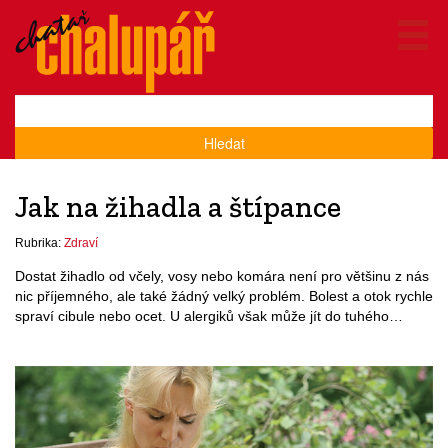
Hledat
Jak na žihadla a štípance
Rubrika:
Zdraví
Dostat žihadlo od včely, vosy nebo komára není pro většinu z nás
nic příjemného, ale také žádný velký problém. Bolest a otok rychle
spraví cibule nebo ocet. U alergiků však může jít do tuhého…