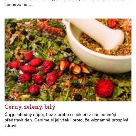
líbí nebo ne,…
Černý, zelený, bílý
Čaj je lahodný nápoj, bez kterého si někteří z nás neumějí
představit den. Ceníme si jej však i proto, že významně prospívá
zdraví.