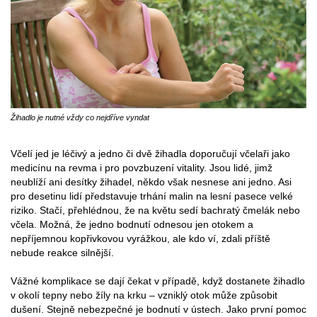
Žihadlo je nutné vždy co nejdříve vyndat
Včelí jed je léčivý a jedno či dvě žihadla doporučují včelaři jako
medicínu na revma i pro povzbuzení vitality. Jsou lidé, jimž
neublíží ani desítky žihadel, někdo však nesnese ani jedno. Asi
pro desetinu lidí představuje trhání malin na lesní pasece velké
riziko. Stačí, přehlédnou, že na květu sedí bachratý čmelák nebo
včela. Možná, že jedno bodnutí odnesou jen otokem a
nepříjemnou kopřivkovou vyrážkou, ale kdo ví, zdali příště
nebude reakce silnější.
Vážné komplikace se dají čekat v případě, když dostanete žihadlo
v okolí tepny nebo žíly na krku – vzniklý otok může způsobit
dušení. Stejně nebezpečné je bodnutí v ústech. Jako první pomoc