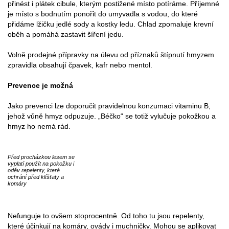
přinést i plátek cibule, kterým postižené místo potíráme. Příjemné
je místo s bodnutím ponořit do umyvadla s vodou, do které
přidáme lžičku jedlé sody a kostky ledu. Chlad zpomaluje krevní
oběh a pomáhá zastavit šíření jedu.
Volně prodejné přípravky na úlevu od příznaků štípnutí hmyzem
zpravidla obsahují čpavek, kafr nebo mentol.
Prevence je možná
Jako prevenci lze doporučit pravidelnou konzumaci vitaminu B,
jehož vůně hmyz odpuzuje. „Béčko“ se totiž vylučuje pokožkou a
hmyz ho nemá rád.
Před procházkou lesem se
vyplatí použít na pokožku i
oděv repelenty, které
ochrání před klíšťaty a
komáry
Nefunguje to ovšem stoprocentně. Od toho tu jsou repelenty,
které účinkují na komáry, ovády i muchničky. Mohou se aplikovat