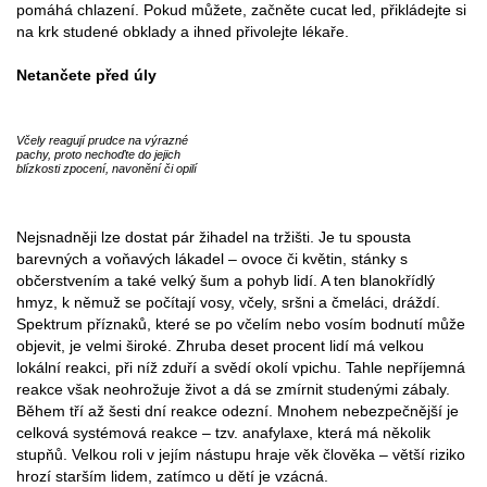
pomáhá chlazení. Pokud můžete, začněte cucat led, přikládejte si
na krk studené obklady a ihned přivolejte lékaře.
Netančete před úly
Včely reagují prudce na výrazné
pachy, proto nechoďte do jejich
blízkosti zpocení, navonění či opilí
Nejsnadněji lze dostat pár žihadel na tržišti. Je tu spousta
barevných a voňavých lákadel – ovoce či květin, stánky s
občerstvením a také velký šum a pohyb lidí. A ten blanokřídlý
hmyz, k němuž se počítají vosy, včely, sršni a čmeláci, dráždí.
Spektrum příznaků, které se po včelím nebo vosím bodnutí může
objevit, je velmi široké. Zhruba deset procent lidí má velkou
lokální reakci, při níž zduří a svědí okolí vpichu. Tahle nepříjemná
reakce však neohrožuje život a dá se zmírnit studenými zábaly.
Během tří až šesti dní reakce odezní. Mnohem nebezpečnější je
celková systémová reakce – tzv. anafylaxe, která má několik
stupňů. Velkou roli v jejím nástupu hraje věk člověka – větší riziko
hrozí starším lidem, zatímco u dětí je vzácná.