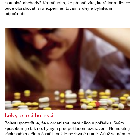
jsou plné obchody? Kromě toho, že přesně víte, které ingredience
bude obsahovat, si u experimentování s oleji a bylinkami
odpočinete.
Léky proti bolesti
Bolest upozorňuje, že v organismu není něco v pořádku. Svým
způsobem je tak nezbytným předpokladem uzdravení. Nemusíte ji
však snášet déle a častěji, než je nezbytně nutné. Ať už se nám to