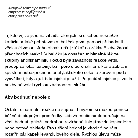
Alergická reakce po bodnutí
hmyzem je nepříjemná a
otoky jsou bolestivé
Ti, kdo ví, že jsou na žihadla alergičtí, si s sebou nosí SOS
kartičku a také pohotovostní balíček první pomoci při bodnutí
včelou či vosou. Jeho obsah určuje lékař na základě závažnosti
předchozích reakcí. V balíčku je obsažen minimálně lék ze
skupiny antihistaminik. Pokud byla závažnost reakce větší,
předepíše lékař autoinjekční pero s adrenalinem, které zabrání
spuštění nebezpečného anafylaktického šoku, a zároveň podá
vysvětlení, kdy a jak tuto injekci použít. Po podání injekce je zcela
nezbytné volat rychlou záchrannou službu.
Aby bodnutí nebolelo
Ostatní s normální reakcí na štípnutí hmyzem si můžou pomoci
běžně dostupnými prostředky. Lidová medicína doporučuje na
včelí bodnutí přiložit nadrobno roztrhané listy jitrocele kopinatého
nebo octové obklady. Pro utišení bolesti je vhodné na ránu
rozetřít pár kapek levandulového oleje. Rychlou úlevu může