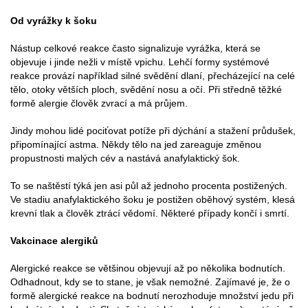
Od vyrážky k šoku
Nástup celkové reakce často signalizuje vyrážka, která se
objevuje i jinde nežli v místě vpichu. Lehčí formy systémové
reakce provází například silné svědění dlaní, přecházející na celé
tělo, otoky větších ploch, svědění nosu a očí. Při středně těžké
formě alergie člověk zvrací a má průjem.
Jindy mohou lidé pociťovat potíže při dýchání a stažení průdušek,
připomínající astma. Někdy tělo na jed zareaguje změnou
propustnosti malých cév a nastává anafylaktický šok.
To se naštěstí týká jen asi půl až jednoho procenta postižených.
Ve stadiu anafylaktického šoku je postižen oběhový systém, klesá
krevní tlak a člověk ztrácí vědomí. Některé případy končí i smrtí.
Vakcinace alergiků
Alergické reakce se většinou objevují až po několika bodnutích.
Odhadnout, kdy se to stane, je však nemožné. Zajímavé je, že o
formě alergické reakce na bodnutí nerozhoduje množství jedu při