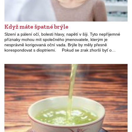
Když máte špatné brýle
Slzení a pálení očí, bolesti hlavy, napětí v šíji. Tyto nepříjemné
příznaky mohou mít společného jmenovatele, kterým je
nesprávně korigovaná oční vada. Brýle by měly přesně
korespondovat s dioptriemi. Pokud se zrak zhorší byť o…