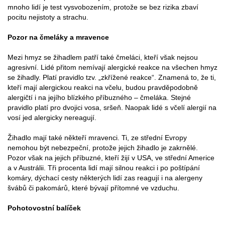
mnoho lidí je test vysvobozením, protože se bez rizika zbaví
pocitu nejistoty a strachu.
Pozor na čmeláky a mravence
Mezi hmyz se žihadlem patří také čmeláci, kteří však nejsou
agresivní. Lidé přitom nemívají alergické reakce na všechen hmyz
se žihadly. Platí pravidlo tzv. „zkřížené reakce“. Znamená to, že ti,
kteří mají alergickou reakci na včelu, budou pravděpodobně
alergičtí i na jejího blízkého příbuzného – čmeláka. Stejné
pravidlo platí pro dvojici vosa, sršeň. Naopak lidé s včelí alergií na
vosí jed alergicky nereagují.
Žihadlo mají také někteří mravenci. Ti, ze střední Evropy
nemohou být nebezpeční, protože jejich žihadlo je zakrnělé.
Pozor však na jejich příbuzné, kteří žijí v USA, ve střední Americe
a v Austrálii. Tři procenta lidí mají silnou reakci i po poštípání
komáry, dýchací cesty některých lidí zas reagují i na alergeny
švábů či pakomárů, které bývají přítomné ve vzduchu.
Pohotovostní balíček