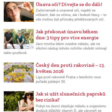
Únava očí? Dívejte se do dáli!
Začervenalé a unavené oči, napětí ve
víčkách, tlak za očima, ale i bolesti hlavy – to
vše mohou být příznaky přetěžovaných očí.
Jak překonat únavu během
dne: 3 tipy pro více energie
Jaro mnoha lidem zvedne náladu, ale ne
všichni nástup tohoto ročního období vnímají
takto pozitivně.
Český den proti rakovině – 13.
květen 2026
Liga proti rakovině Praha v letošním roce
pořádá jubilejní 30.
Jak si užít slunečních paprsků
bez rizika?
Pobyt na slunci zlepšuje náladu a organismu
dodává důležitý vitamin D, ale zároveň se