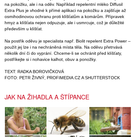
na pokožku, ale i na oděv. Například repelentní mléko Diffusil
Extra Plus je vhodné k přímé aplikaci na pokožku a zajišťuje až
osmihodinovou ochranu proti klíšťatům a komárům. Přípravek
hmyz a klíšťata nejen odpuzuje, ale i usmrcuje, což je důležité
především u klíšťat.
Na postřik oděvu je specialista např. Biolit repelent Extra Power –
použít jej lze i na nechráněná místa těla. Na oděvu přetrvává
několik dní či do vyprání. Chceme-li se ochránit před klíšťaty,
postříkejte si i nohavice kalhot, obuv a ponožky.
TEXT: RADKA BOROVIČKOVÁ
FOTO: PETR ŽIVNÝ, PROFIMEDIA.CZ A SHUTTERSTOCK
JAK NA ŽIHADLA A ŠTÍPANCE