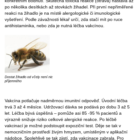
konkrétním bodnutí. Skutečná toxická reakce (otrava) nastává až
po několika desítkách až stovkách žihadel. Při první nepřiměřené
reakci na žihadlo je na místě alergologické či imunologické
vyšetření. Podle závažnosti lékař určí, zda stačí mít po ruce
antihistaminika, nebo zda je nutná léčba vakcínou.
Dostat žihadlo od včely není nic
příjemného
Vakcína potlačuje nadměrnou imunitní odpověď. Úvodní léčba
trvá 3 až 4 měsíce. Udržovací dávka se podává po dobu 3 až 5
let. Léčba bývá úspěšná – pomůže asi 85 -95 % pacientů a
výrazně snižuje riziko celkové alergické reakce. Po léčbě
vakcinací je možné podstoupit expoziční test. Děje se tak v
nemocničním prostředí živým hmyzem, umístěným v aplikační
nádobce. Spolehlivě se tak zjistí, zda vakcinace zabrala. Pro